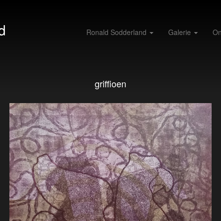
d
Ronald Sodderland
Galerie
On
griffioen